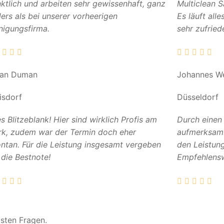
ktlich und arbeiten sehr gewissenhaft, ganz
Multiclean 
ers als bei unserer vorheerigen
Es läuft all
nigungsfirma.
sehr zufried
can Duman
Johannes W
isdorf
Düsseldorf
es Blitzeblank! Hier sind wirklich Profis am
Durch einen
k, zudem war der Termin doch eher
aufmerksam. 
ntan. Für die Leistung insgesamt vergeben
den Leistun
 die Bestnote!
Empfehlensw
gsten Fragen.