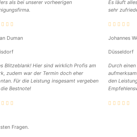
ers als bei unserer vorheerigen
Es läuft all
nigungsfirma.
sehr zufried
can Duman
Johannes W
isdorf
Düsseldorf
es Blitzeblank! Hier sind wirklich Profis am
Durch einen
k, zudem war der Termin doch eher
aufmerksam. 
ntan. Für die Leistung insgesamt vergeben
den Leistun
 die Bestnote!
Empfehlensw
gsten Fragen.