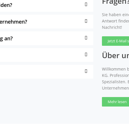
Fragen
iden?
Sie haben eine
nternehmen?
Antwort finde
Nachricht!
g an?
Jetzt E-Mail
Über u
Willkommen b
KG. Professio
Spezialisten.
Unternehmen
Mehr lesen