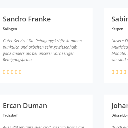
Sandro Franke
Sabi
Solingen
Kerpen
Guter Service! Die Reinigungskräfte kommen
Unsere F
pünktlich und arbeiten sehr gewissenhaft,
Multicle
ganz anders als bei unserer vorheerigen
Monate. 
Reinigungsfirma.
wir sind 
Ercan Duman
Joha
Troisdorf
Düsseldor
Alles Blitzeblank! Hier sind wirklich Profis am
Durch ei