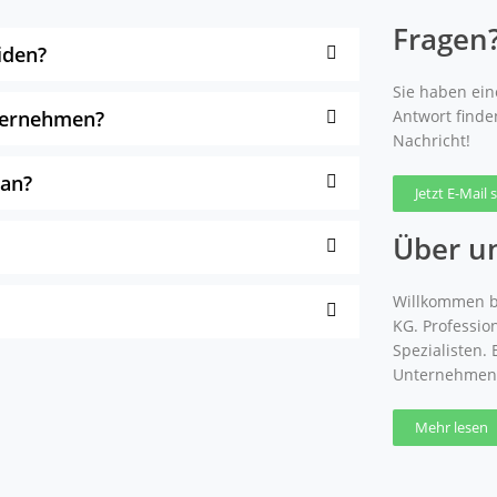
Fragen
iden?
Sie haben eine
nternehmen?
Antwort finde
Nachricht!
 an?
Jetzt E-Mail
Über u
Willkommen b
KG. Professio
Spezialisten.
Unternehmen
Mehr lesen