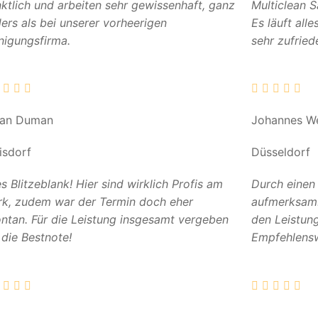
ktlich und arbeiten sehr gewissenhaft, ganz
Multiclean 
ers als bei unserer vorheerigen
Es läuft all
nigungsfirma.
sehr zufried
can Duman
Johannes W
isdorf
Düsseldorf
es Blitzeblank! Hier sind wirklich Profis am
Durch einen
k, zudem war der Termin doch eher
aufmerksam. 
ntan. Für die Leistung insgesamt vergeben
den Leistun
 die Bestnote!
Empfehlensw