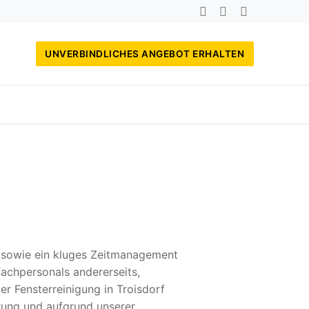
UNVERBINDLICHES ANGEBOT ERHALTEN
, sowie ein kluges Zeitmanagement
achpersonals andererseits,
er Fensterreinigung in Troisdorf
rung und aufgrund unserer