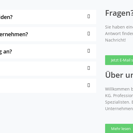
Fragen
iden?
Sie haben eine
nternehmen?
Antwort finde
Nachricht!
g an?
Jetzt E-Mail
Über u
Willkommen b
KG. Professio
Spezialisten.
Unternehmen
Mehr lesen