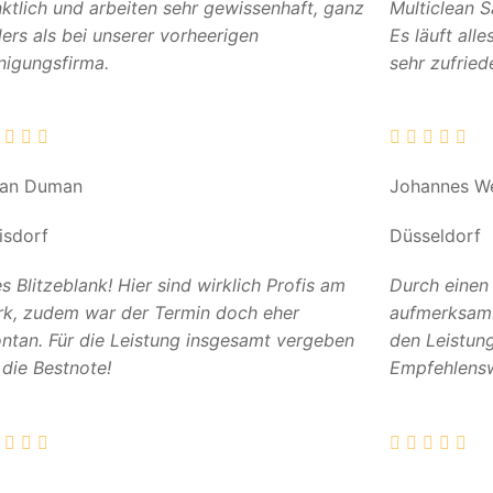
ktlich und arbeiten sehr gewissenhaft, ganz
Multiclean 
ers als bei unserer vorheerigen
Es läuft all
nigungsfirma.
sehr zufried
can Duman
Johannes W
isdorf
Düsseldorf
es Blitzeblank! Hier sind wirklich Profis am
Durch einen
k, zudem war der Termin doch eher
aufmerksam. 
ntan. Für die Leistung insgesamt vergeben
den Leistun
 die Bestnote!
Empfehlensw