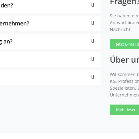
Fragen
iden?
Sie haben eine
nternehmen?
Antwort finde
Nachricht!
g an?
Jetzt E-Mail
Über u
Willkommen b
KG. Professio
Spezialisten.
Unternehmen
Mehr lesen