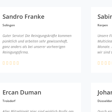
Sandro Franke
Sabi
Solingen
Kerpen
Guter Service! Die Reinigungskräfte kommen
Unsere F
pünktlich und arbeiten sehr gewissenhaft,
Multicle
ganz anders als bei unserer vorheerigen
Monate. 
Reinigungsfirma.
wir sind 
Ercan Duman
Joha
Troisdorf
Düsseldor
Alles Blitzeblank! Hier sind wirklich Profis am
Durch ei