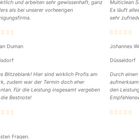
ktlich und arbeiten sehr gewissenhaft, ganz
Multiclean 
ers als bei unserer vorheerigen
Es läuft all
nigungsfirma.
sehr zufried
can Duman
Johannes W
isdorf
Düsseldorf
es Blitzeblank! Hier sind wirklich Profis am
Durch einen
k, zudem war der Termin doch eher
aufmerksam. 
ntan. Für die Leistung insgesamt vergeben
den Leistun
 die Bestnote!
Empfehlensw
gsten Fragen.