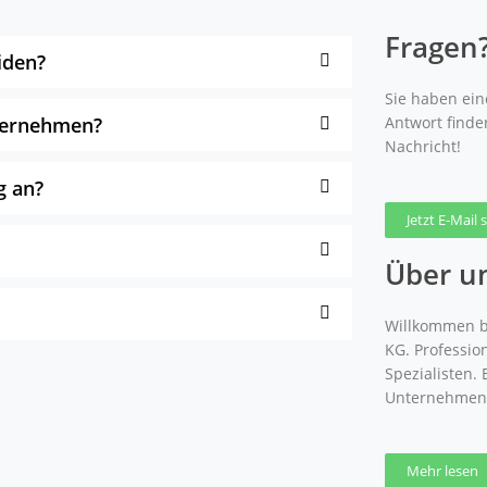
Fragen
iden?
Sie haben eine
nternehmen?
Antwort finde
Nachricht!
g an?
Jetzt E-Mail
Über u
Willkommen b
KG. Professio
Spezialisten.
Unternehmen
Mehr lesen