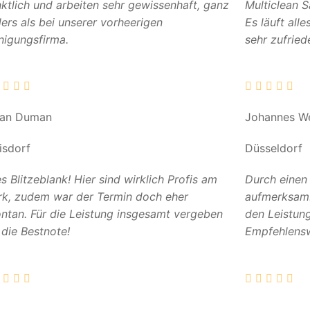
ktlich und arbeiten sehr gewissenhaft, ganz
Multiclean 
ers als bei unserer vorheerigen
Es läuft all
nigungsfirma.
sehr zufried
can Duman
Johannes W
isdorf
Düsseldorf
es Blitzeblank! Hier sind wirklich Profis am
Durch einen
k, zudem war der Termin doch eher
aufmerksam. 
ntan. Für die Leistung insgesamt vergeben
den Leistun
 die Bestnote!
Empfehlensw