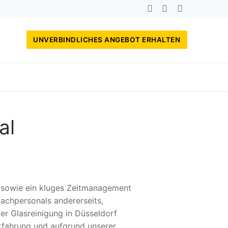
UNVERBINDLICHES ANGEBOT ERHALTEN
al
, sowie ein kluges Zeitmanagement
achpersonals andererseits,
er Glasreinigung in Düsseldorf
rfahrung und aufgrund unserer