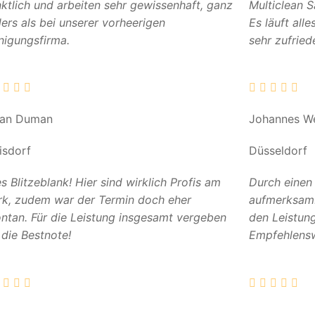
ktlich und arbeiten sehr gewissenhaft, ganz
Multiclean 
ers als bei unserer vorheerigen
Es läuft all
nigungsfirma.
sehr zufried
can Duman
Johannes W
isdorf
Düsseldorf
es Blitzeblank! Hier sind wirklich Profis am
Durch einen
k, zudem war der Termin doch eher
aufmerksam. 
ntan. Für die Leistung insgesamt vergeben
den Leistun
 die Bestnote!
Empfehlensw