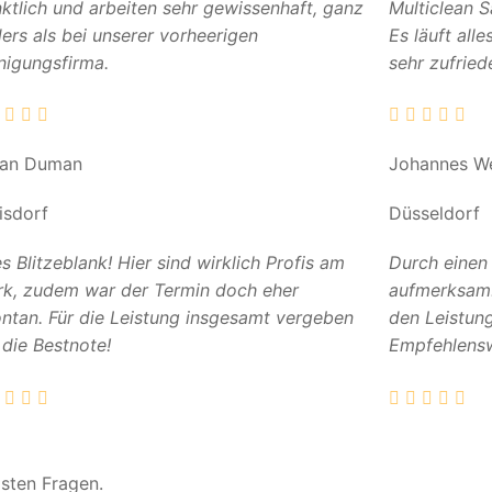
ktlich und arbeiten sehr gewissenhaft, ganz
Multiclean 
ers als bei unserer vorheerigen
Es läuft all
nigungsfirma.
sehr zufried
can Duman
Johannes W
isdorf
Düsseldorf
es Blitzeblank! Hier sind wirklich Profis am
Durch einen
k, zudem war der Termin doch eher
aufmerksam. 
ntan. Für die Leistung insgesamt vergeben
den Leistun
 die Bestnote!
Empfehlensw
gsten Fragen.