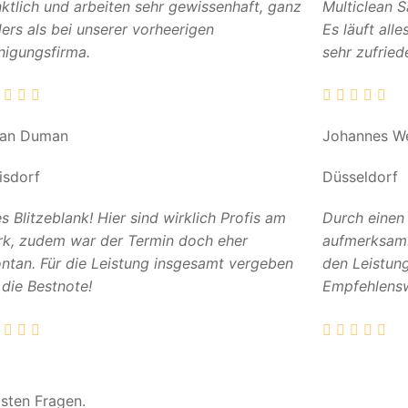
ktlich und arbeiten sehr gewissenhaft, ganz
Multiclean 
ers als bei unserer vorheerigen
Es läuft all
nigungsfirma.
sehr zufried
can Duman
Johannes W
isdorf
Düsseldorf
es Blitzeblank! Hier sind wirklich Profis am
Durch einen
k, zudem war der Termin doch eher
aufmerksam. 
ntan. Für die Leistung insgesamt vergeben
den Leistun
 die Bestnote!
Empfehlensw
gsten Fragen.