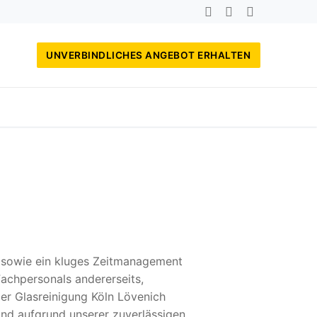
UNVERBINDLICHES ANGEBOT ERHALTEN
, sowie ein kluges Zeitmanagement
achpersonals andererseits,
der Glasreinigung Köln Lövenich
und aufgrund unserer zuverlässigen