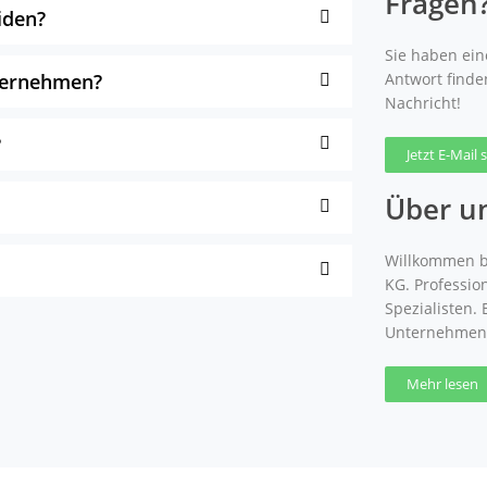
Fragen
iden?
Sie haben eine
nternehmen?
Antwort finde
Nachricht!
?
Jetzt E-Mail
Über u
Willkommen b
KG. Professio
Spezialisten.
Unternehmen
Mehr lesen