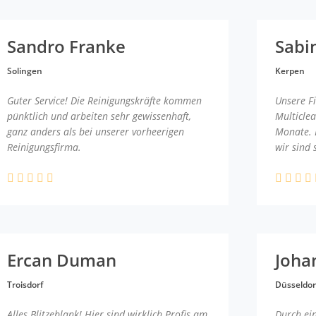
Sandro Franke
Sabi
Solingen
Kerpen
Guter Service! Die Reinigungskräfte kommen
Unsere F
pünktlich und arbeiten sehr gewissenhaft,
Multicle
ganz anders als bei unserer vorheerigen
Monate. 
Reinigungsfirma.
wir sind 
Ercan Duman
Joha
Troisdorf
Düsseldor
Alles Blitzeblank! Hier sind wirklich Profis am
Durch ei