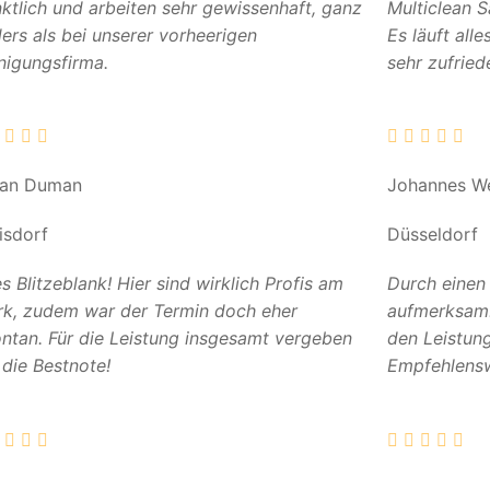
ktlich und arbeiten sehr gewissenhaft, ganz
Multiclean 
ers als bei unserer vorheerigen
Es läuft all
nigungsfirma.
sehr zufried
can Duman
Johannes W
isdorf
Düsseldorf
es Blitzeblank! Hier sind wirklich Profis am
Durch einen
k, zudem war der Termin doch eher
aufmerksam. 
ntan. Für die Leistung insgesamt vergeben
den Leistun
 die Bestnote!
Empfehlensw