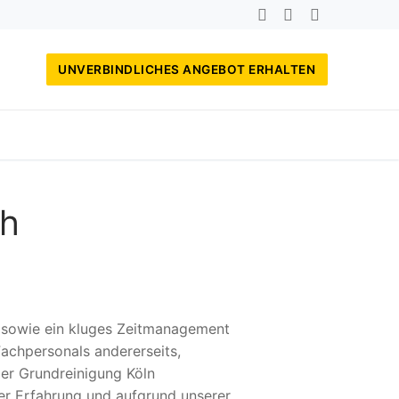
UNVERBINDLICHES ANGEBOT ERHALTEN
ch
, sowie ein kluges Zeitmanagement
achpersonals andererseits,
der Grundreinigung Köln
r Erfahrung und aufgrund unserer