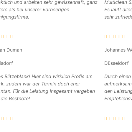
ktlich und arbeiten sehr gewissenhaft, ganz
Multiclean 
ers als bei unserer vorheerigen
Es läuft all
nigungsfirma.
sehr zufried
can Duman
Johannes W
isdorf
Düsseldorf
es Blitzeblank! Hier sind wirklich Profis am
Durch einen
k, zudem war der Termin doch eher
aufmerksam. 
ntan. Für die Leistung insgesamt vergeben
den Leistun
 die Bestnote!
Empfehlensw