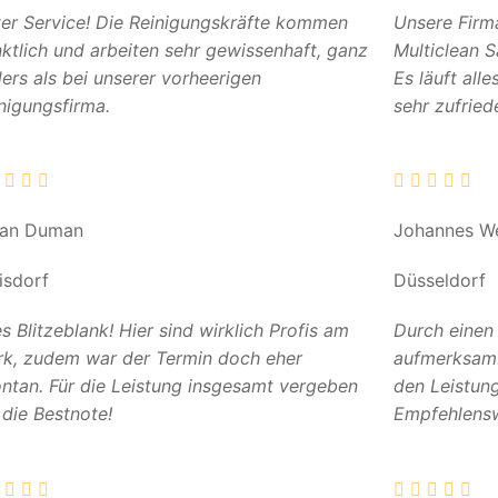
er Service! Die Reinigungskräfte kommen
Unsere Firm
ktlich und arbeiten sehr gewissenhaft, ganz
Multiclean 
ers als bei unserer vorheerigen
Es läuft all
nigungsfirma.
sehr zufried
can Duman
Johannes W
isdorf
Düsseldorf
es Blitzeblank! Hier sind wirklich Profis am
Durch einen
k, zudem war der Termin doch eher
aufmerksam. 
ntan. Für die Leistung insgesamt vergeben
den Leistun
 die Bestnote!
Empfehlensw