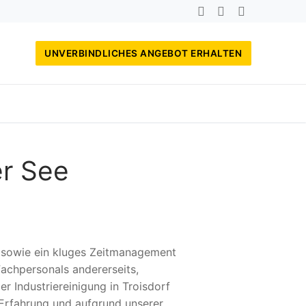
UNVERBINDLICHES ANGEBOT ERHALTEN
er See
, sowie ein kluges Zeitmanagement
achpersonals andererseits,
er Industriereinigung in Troisdorf
 Erfahrung und aufgrund unserer