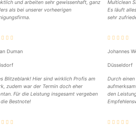
ktlich und arbeiten sehr gewissenhaft, ganz
Multiclean 
ers als bei unserer vorheerigen
Es läuft all
nigungsfirma.
sehr zufried
can Duman
Johannes W
isdorf
Düsseldorf
es Blitzeblank! Hier sind wirklich Profis am
Durch einen
k, zudem war der Termin doch eher
aufmerksam. 
ntan. Für die Leistung insgesamt vergeben
den Leistun
 die Bestnote!
Empfehlensw