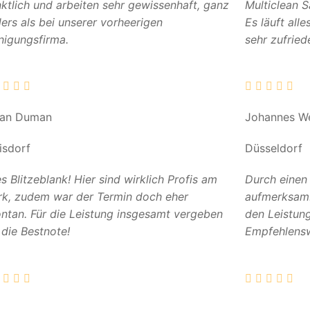
ktlich und arbeiten sehr gewissenhaft, ganz
Multiclean 
ers als bei unserer vorheerigen
Es läuft all
nigungsfirma.
sehr zufried
can Duman
Johannes W
isdorf
Düsseldorf
es Blitzeblank! Hier sind wirklich Profis am
Durch einen
k, zudem war der Termin doch eher
aufmerksam. 
ntan. Für die Leistung insgesamt vergeben
den Leistun
 die Bestnote!
Empfehlensw