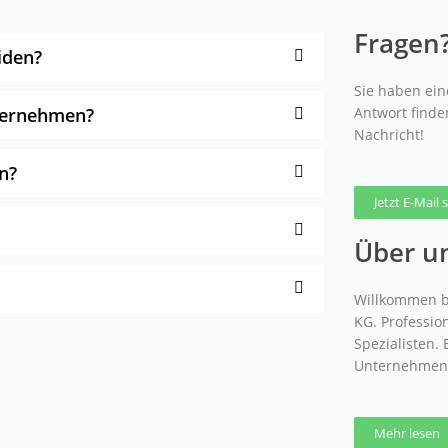
Fragen
iden?
Sie haben eine
nternehmen?
Antwort finde
Nachricht!
n?
Jetzt E-Mail
Über u
Willkommen b
KG. Professio
Spezialisten.
Unternehmen
Mehr lesen