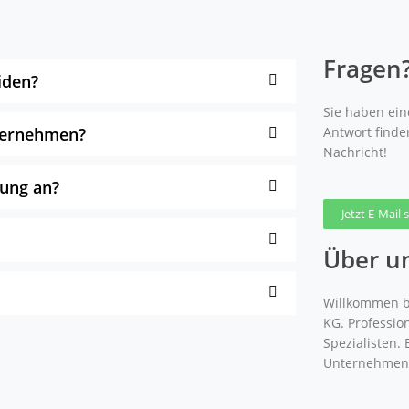
Fragen
iden?
Sie haben eine
nternehmen?
Antwort finde
Nachricht!
gung an?
Jetzt E-Mail
Über u
Willkommen b
KG. Professio
Spezialisten.
Unternehmen