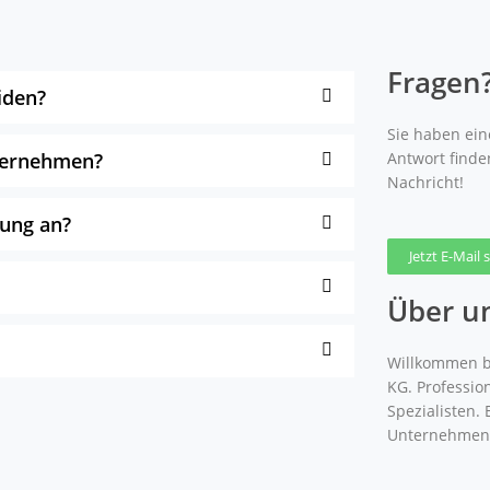
Fragen
iden?
Sie haben eine
nternehmen?
Antwort finde
Nachricht!
gung an?
Jetzt E-Mail
Über u
Willkommen b
KG. Professio
Spezialisten.
Unternehmen