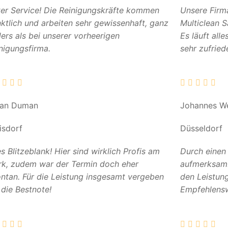
er Service! Die Reinigungskräfte kommen
Unsere Firm
ktlich und arbeiten sehr gewissenhaft, ganz
Multiclean 
ers als bei unserer vorheerigen
Es läuft all
nigungsfirma.
sehr zufried
can Duman
Johannes W
isdorf
Düsseldorf
es Blitzeblank! Hier sind wirklich Profis am
Durch einen
k, zudem war der Termin doch eher
aufmerksam. 
ntan. Für die Leistung insgesamt vergeben
den Leistun
 die Bestnote!
Empfehlensw