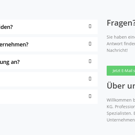
Fragen
iden?
Sie haben eine
nternehmen?
Antwort finde
Nachricht!
gung an?
Jetzt E-Mail
Über u
Willkommen b
KG. Professio
Spezialisten.
Unternehmen