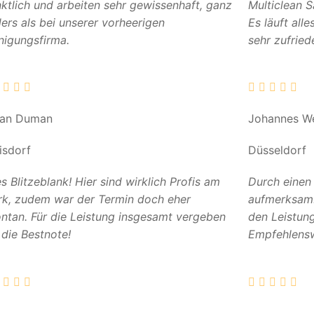
ktlich und arbeiten sehr gewissenhaft, ganz
Multiclean 
ers als bei unserer vorheerigen
Es läuft all
nigungsfirma.
sehr zufried
can Duman
Johannes W
isdorf
Düsseldorf
es Blitzeblank! Hier sind wirklich Profis am
Durch einen
k, zudem war der Termin doch eher
aufmerksam. 
ntan. Für die Leistung insgesamt vergeben
den Leistun
 die Bestnote!
Empfehlensw