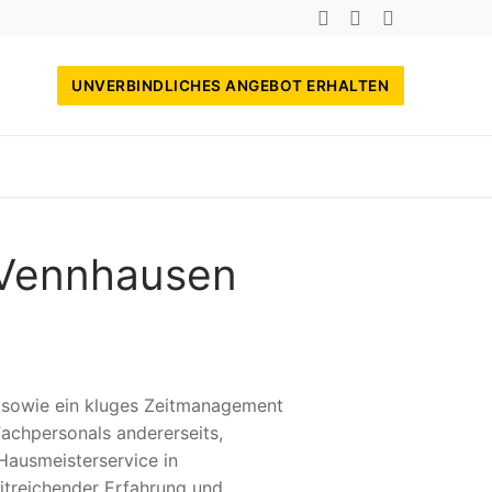
UNVERBINDLICHES ANGEBOT ERHALTEN
 Vennhausen
, sowie ein kluges Zeitmanagement
achpersonals andererseits,
Hausmeisterservice in
itreichender Erfahrung und