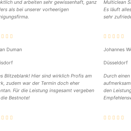
ktlich und arbeiten sehr gewissenhaft, ganz
Multiclean 
ers als bei unserer vorheerigen
Es läuft all
nigungsfirma.
sehr zufried
can Duman
Johannes W
isdorf
Düsseldorf
es Blitzeblank! Hier sind wirklich Profis am
Durch einen
k, zudem war der Termin doch eher
aufmerksam. 
ntan. Für die Leistung insgesamt vergeben
den Leistun
 die Bestnote!
Empfehlensw