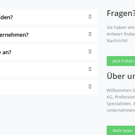
Fragen
iden?
Sie haben eine
nternehmen?
Antwort finde
Nachricht!
 an?
Jetzt E-Mail
Über u
Willkommen b
KG. Professio
Spezialisten.
Unternehmen
Mehr lesen