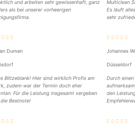
ktlich und arbeiten sehr gewissenhaft, ganz
Multiclean 
ers als bei unserer vorheerigen
Es läuft all
nigungsfirma.
sehr zufried
can Duman
Johannes W
isdorf
Düsseldorf
es Blitzeblank! Hier sind wirklich Profis am
Durch einen
k, zudem war der Termin doch eher
aufmerksam. 
ntan. Für die Leistung insgesamt vergeben
den Leistun
 die Bestnote!
Empfehlensw