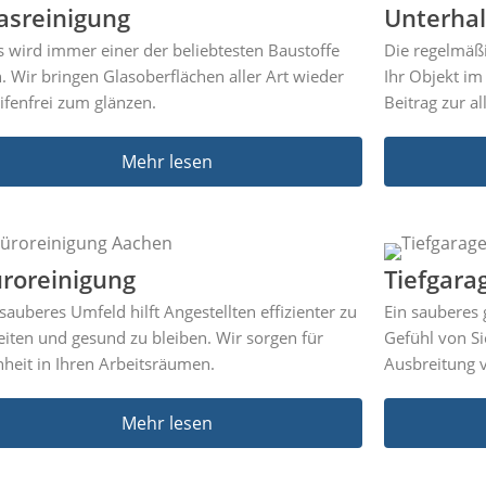
asreinigung
Unterhal
s wird immer einer der beliebtesten Baustoffe
Die regelmäßi
n. Wir bringen Glasoberflächen aller Art wieder
Ihr Objekt im
eifenfrei zum glänzen.
Beitrag zur a
Mehr lesen
roreinigung
Tiefgara
 sauberes Umfeld hilft Angestellten effizienter zu
Ein sauberes 
eiten und gesund zu bleiben. Wir sorgen für
Gefühl von S
nheit in Ihren Arbeitsräumen.
Ausbreitung 
Mehr lesen