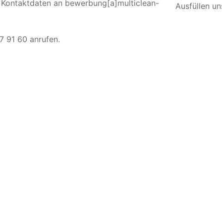
e Kontaktdaten an bewerbung[a]multiclean-
Ausfüllen u
7 91 60 anrufen.